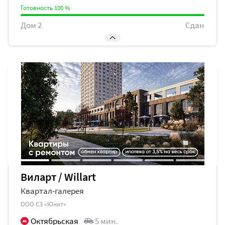
Готовность 100 %
Дом 2
Сдан
Готовность 100 %
Дом 3
Сдан
Виларт / Willart
Квартал-галерея
ООО СЗ «Юнит»
Октябрьская
5 мин.