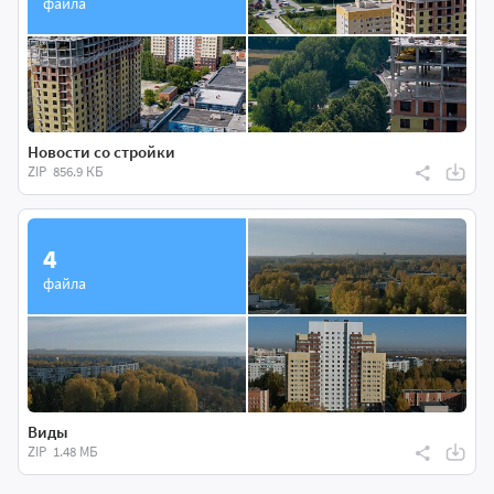
файла
Новости со стройки
ZIP
856.9 КБ
4
файла
Виды
ZIP
1.48 МБ