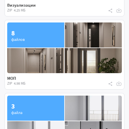
Визуализации
ZIP
4.25 МБ
8
файлов
МОП
ZIP
4.98 МБ
3
файла