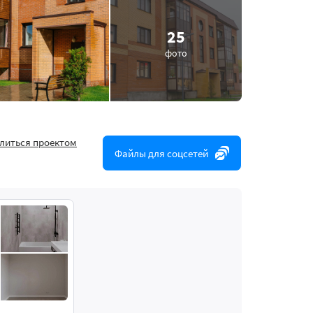
25
фото
литься проектом
Файлы для соцсетей