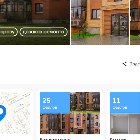
Поде
25
11
файлов
файлов
к
Визуализации
Ремонт