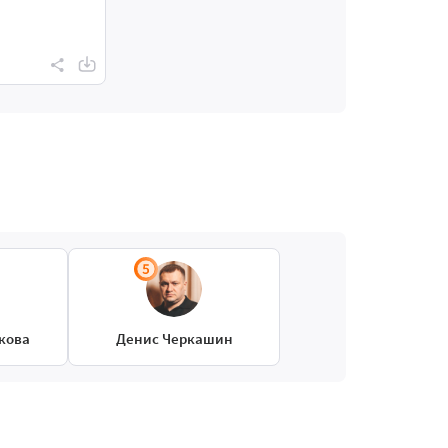
кова
Денис Черкашин