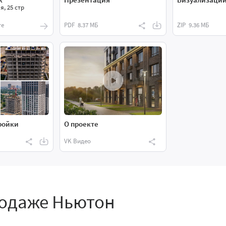
я, 25 стр
те
PDF
8.37 МБ
ZIP
9.36 МБ
ройки
О проекте
VK Видео
родаже Ньютон