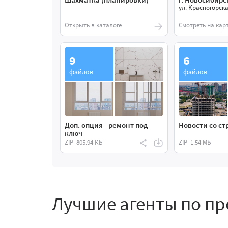
ул. Красногорска
Открыть в каталоге
Смотреть на кар
9
6
файлов
файлов
Доп. опция - ремонт под
Новости со ст
ключ
ZIP
805.94 КБ
ZIP
1.54 МБ
Лучшие агенты по п