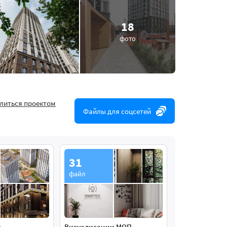
18
фото
литься проектом
Файлы для соцсетей
31
файл
и
Визуализации МОП