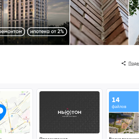
Поде
14
файлов
к
Презентация
Визуализаци