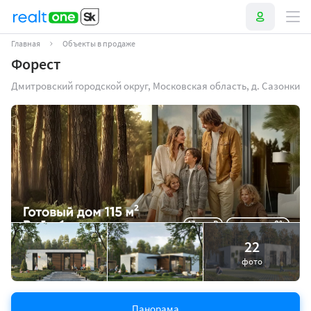
Главная
Объекты в продаже
Форест
Дмитровский городской округ, Московская область, д. Сазонки
22
фото
Панорама