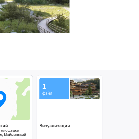
1
файл
лтай
Визуализации
 площадка
я, Майминский