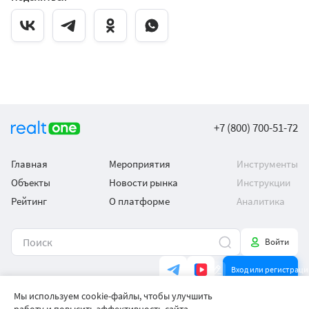
+7 (800) 700-51-72
Главная
Мероприятия
Инструменты
Объекты
Новости рынка
Инструкции
Рейтинг
О платформе
Аналитика
Войти
Вход или регистраци
Загрузить в
Доступно в
Мы используем cookie-файлы, чтобы улучшить
App Store
Google Play