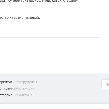
ады, супермаркеты, кофейни, каток, стадион
ство квартир, успевай.
.
приятия
Инструменты
сти рынка
Инструкции
атформе
Аналитика