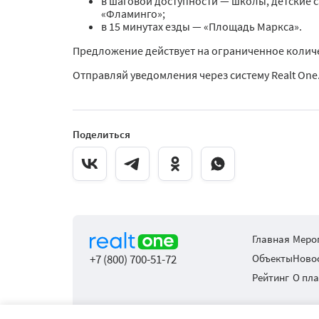
в шаговой доступности — школы, детские с
«Фламинго»;
в 15 минутах езды — «Площадь Маркса».
Предложение действует на ограниченное количе
Отправляй уведомления через систему Realt One
Поделиться
Главная
Меро
+7 (800) 700-51-72
Объекты
Ново
Рейтинг
О пл