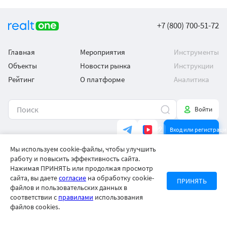
+7 (800) 700-51-72
Главная
Мероприятия
Инструменты
Объекты
Новости рынка
Инструкции
Рейтинг
О платформе
Аналитика
Войти
Вход или регистраци
Загрузить в
Доступно в
Мы используем cookie-файлы, чтобы улучшить
App Store
Google Play
работу и повысить эффективность сайта.
Нажимая ПРИНЯТЬ или продолжая просмотр
сайта, вы даете
согласие
на обработку cookie-
*Информация на сайте носит исключительно справочный характер и не
ПРИНЯТЬ
является публичной офертой.
файлов и пользовательских данных в
Политика конфиденциальности
соответствии с
правилами
использования
файлов cookies.
Отправить уведомление
Регистрация риелтора